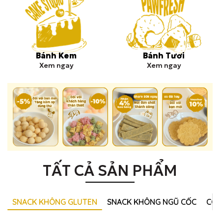
Bánh Kem
Bánh Tươi
Xem ngay
Xem ngay
TẤT CẢ SẢN PHẨM
SNACK KHÔNG GLUTEN
SNACK KHÔNG NGŨ CỐC
CO