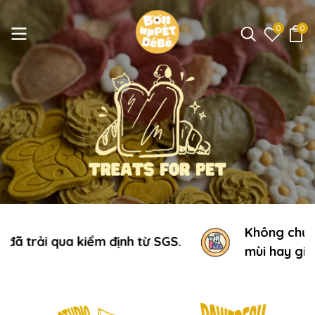
0
0
Không chứa chất bảo quản, chất tạo
SGS.
mùi hay gia vị.