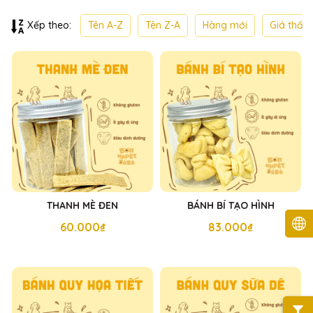
Tên A-Z
Tên Z-A
Hàng mới
Giá thấp
Xếp theo:
THANH MÈ ĐEN
BÁNH BÍ TẠO HÌNH
60.000₫
83.000₫