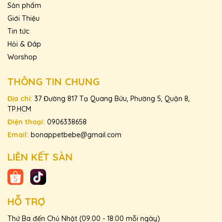
Sản phẩm
Giới Thiệu
Tin tức
Hỏi & Đáp
Worshop
THÔNG TIN CHUNG
Địa chỉ:
37 Đường 817 Tạ Quang Bửu, Phường 5, Quận 8,
TP.HCM
Điện thoại:
0906338658
Email:
bonappetbebe@gmail.com
LIÊN KẾT SÀN
HỖ TRỢ
Thứ Ba đến Chủ Nhật (09:00 - 18:00 mỗi ngày)