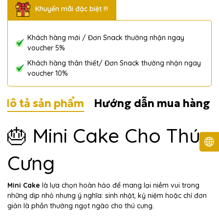
Khuyến mãi đặc biệt !!!
Khách hàng mới / Đơn Snack thưởng nhận ngay
voucher 5%
Khách hàng thân thiết/ Đơn Snack thưởng nhận ngay
voucher 10%
Mô tả sản phẩm
Hướng dẫn mua hàng
🎂 Mini Cake Cho Thú
Cưng
Mini Cake
là lựa chọn hoàn hảo để mang lại niềm vui trong
những dịp nhỏ nhưng ý nghĩa: sinh nhật, kỷ niệm hoặc chỉ đơn
giản là phần thưởng ngọt ngào cho thú cưng.