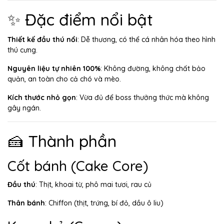
✨ Đặc điểm nổi bật
Thiết kế đầu thú nổi
: Dễ thương, có thể cá nhân hóa theo hình
thú cưng.
Nguyên liệu tự nhiên 100%
: Không đường, không chất bảo
quản, an toàn cho cả chó và mèo.
Kích thước nhỏ gọn
: Vừa đủ để boss thưởng thức mà không
gây ngán.
🍰 Thành phần
Cốt bánh (Cake Core)
Đầu thú
: Thịt, khoai từ, phô mai tươi, rau củ
Thân bánh
: Chiffon (thịt, trứng, bí đỏ, dầu ô liu)