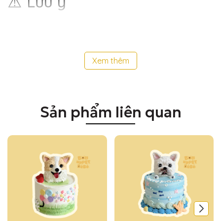
⚠️ Lưu ý
Trước khi đặt bánh, vui lòng kiểm tra kỹ thành phần.
🛒 Cách thức đặt bánh
Xem thêm
Chọn mẫu bánh
: ( 1-11)
Chọn kem phủ
: Đậu hũ / Khoai tây
Chọn hương vị
: Gà · Heo · Bò · Vịt
Sản phẩm liên quan
Gửi ảnh mẫu
(nếu muốn cá nhân hóa thiết kế giống thú
cưng của bạn)
Xác nhận & thanh toán
→ Bánh sẽ được chuẩn bị tươi
mới và giao tận nơi
📲
Đặt ngay Mini Cake để mang đến bất ngờ ngọt ngào
cho boss cưng của bạn!