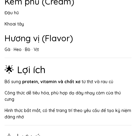
Kem phủ (Cream)
Đậu hũ
Khoai tây
Hương vị (Flavor)
Gà · Heo · Bò · Vịt
🌟 Lợi ích
Bổ sung
protein, vitamin và chất xơ
từ thịt và rau củ
Công thức dễ tiêu hóa, phù hợp dạ dày nhạy cảm của thú
cưng
Hình thức bắt mắt, có thể trang trí theo yêu cầu để tạo kỷ niệm
đáng nhớ