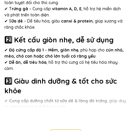
toàn tuyệt đối cho thú cưng.
✔ T
rứng gà
– Cung cấp
vitamin A, D, E
, hỗ trợ hệ miễn dịch
và phát triển toàn diện.
✔ S
ữa dê
– Dễ tiêu hóa, giàu
canxi & protein
, giúp xương và
răng chắc khỏe.
2️⃣ Kết cấu giòn nhẹ, dễ sử dụng
✔
Độ cứng cấp độ 1
–
Mềm, giòn nhẹ
, phù hợp cho
cún nhỏ,
mèo, chó con hoặc chó lớn tuổi có răng yếu
.
✔
Dễ ăn, dễ tiêu hóa
, hỗ trợ thú cưng có hệ tiêu hóa nhạy
cảm.
3️⃣ Giàu dinh dưỡng & tốt cho sức
khỏe
✔
Cung cấp dưỡng chất từ sữa dê & lòng đỏ trứng
, giúp duy
trì
năng lượng & thể trạng tốt
.
✔
Tăng cường hệ miễn dịch
, giúp thú cưng luôn khỏe mạnh &
linh hoạt.