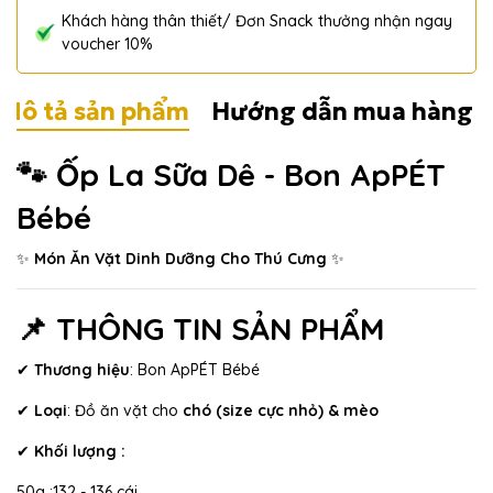
Khách hàng thân thiết/ Đơn Snack thưởng nhận ngay
voucher 10%
Mô tả sản phẩm
Hướng dẫn mua hàng
🐾 Ốp La Sữa Dê - Bon ApPÉT
Bébé
✨
Món Ăn Vặt Dinh Dưỡng Cho Thú Cưng
✨
📌 THÔNG TIN SẢN PHẨM
✔
Thương hiệu
: Bon ApPÉT Bébé
✔
Loại
: Đồ ăn vặt cho
chó (size cực nhỏ) & mèo
✔
Khối lượng :
50g :132 - 136 cái