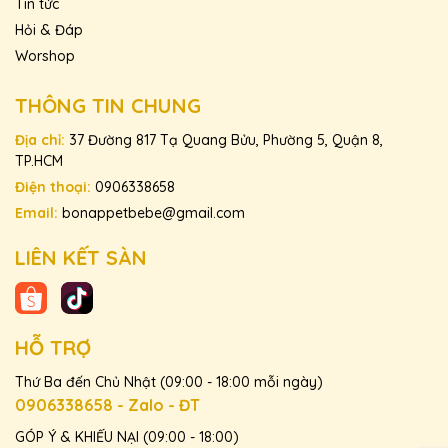
Tin tức
Hỏi & Đáp
📌
#BonApPÉTBébé #ỐpLaSữaDê #SnackThúCưng
#PetFood #ĐồĂnVặtChoChó #ĐồĂnVặtChoMèo
Worshop
#HealthyPetTreats
THÔNG TIN CHUNG
Địa chỉ:
37 Đường 817 Tạ Quang Bửu, Phường 5, Quận 8,
TP.HCM
Điện thoại:
0906338658
Email:
bonappetbebe@gmail.com
LIÊN KẾT SÀN
HỖ TRỢ
Thứ Ba đến Chủ Nhật (09:00 - 18:00 mỗi ngày)
0906338658 - Zalo - ĐT
GÓP Ý & KHIẾU NẠI (09:00 - 18:00)