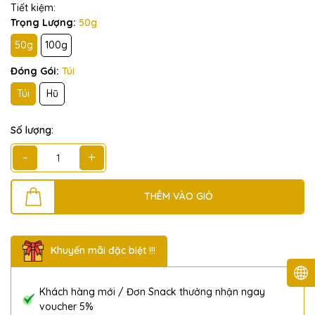
Tiết kiệm:
Trọng Lượng:
50g
50g
100g
Đóng Gói:
Túi
Túi
Hũ
Số lượng:
-
+
THÊM VÀO GIỎ
Khuyến mãi đặc biệt !!!
Khách hàng mới / Đơn Snack thưởng nhận ngay
voucher 5%