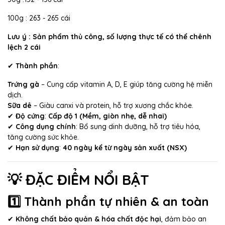
100g : 263 - 265 cái
Lưu ý : Sản phẩm thủ công, số lượng thực tế có thể chênh
lệch 2 cái
✔
Thành phần
:
Trứng gà
– Cung cấp vitamin A, D, E giúp tăng cường hệ miễn
dịch.
Sữa dê
– Giàu canxi và protein, hỗ trợ xương chắc khỏe.
✔
Độ cứng
:
Cấp độ 1 (Mềm, giòn nhẹ, dễ nhai)
✔
Công dụng chính
: Bổ sung dinh dưỡng, hỗ trợ tiêu hóa,
tăng cường sức khỏe.
✔
Hạn sử dụng
:
40 ngày kể từ ngày sản xuất (NSX)
💡 ĐẶC ĐIỂM NỔI BẬT
1️⃣ Thành phần tự nhiên & an toàn
✔
Không chất bảo quản & hóa chất độc hại
, đảm bảo an