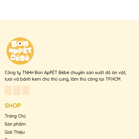
Bébé
.
👉 Thưởng thức vị sữa dê béo nhẹ cùng màu sắc tự nhiên từ củ
dền trong từng chiếc bánh nhỏ xinh!
📢
Hashtags
#BonApPÉTBébé #BánhSữaDêChânMèo #SnackThúCưng
#PetFood #ĐồĂnVặtChoChó #ĐồĂnVặtChoMèo
#HealthyPetTreats
Công ty TNHH Bon ApPÉT Bébé chuyên sản xuất đồ ăn vặt,
tươi và bánh kem cho thú cưng, làm thủ công tại TP.HCM.
SHOP
Trang Chủ
Sản phẩm
Giới Thiệu