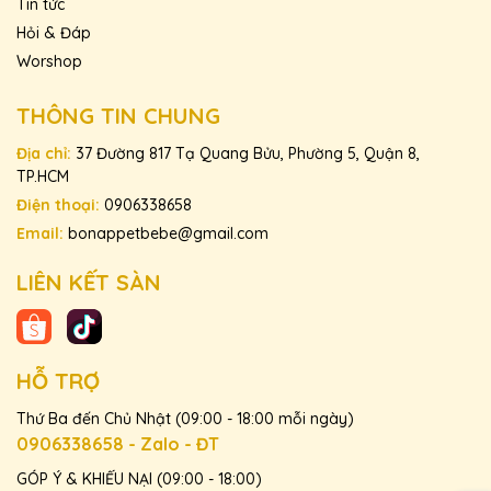
Tin tức
Hỏi & Đáp
Worshop
THÔNG TIN CHUNG
Địa chỉ:
37 Đường 817 Tạ Quang Bửu, Phường 5, Quận 8,
TP.HCM
Điện thoại:
0906338658
Email:
bonappetbebe@gmail.com
LIÊN KẾT SÀN
HỖ TRỢ
Thứ Ba đến Chủ Nhật (09:00 - 18:00 mỗi ngày)
0906338658 - Zalo - ĐT
GÓP Ý & KHIẾU NẠI (09:00 - 18:00)