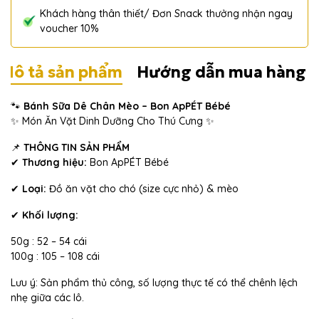
Khách hàng thân thiết/ Đơn Snack thưởng nhận ngay
voucher 10%
Mô tả sản phẩm
Hướng dẫn mua hàng
🐾
Bánh Sữa Dê Chân Mèo – Bon ApPÉT Bébé
✨ Món Ăn Vặt Dinh Dưỡng Cho Thú Cưng ✨
📌
THÔNG TIN SẢN PHẨM
✔
Thương hiệu:
Bon ApPÉT Bébé
✔
Loại:
Đồ ăn vặt cho chó (size cực nhỏ) & mèo
✔
Khối lượng:
50g : 52 – 54 cái
100g : 105 – 108 cái
Lưu ý: Sản phẩm thủ công, số lượng thực tế có thể chênh lệch
nhẹ giữa các lô.