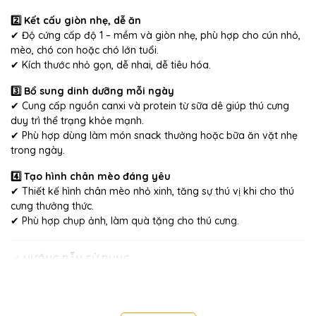
2️⃣ Kết cấu giòn nhẹ, dễ ăn
✔ Độ cứng cấp độ 1 – mềm và giòn nhẹ, phù hợp cho cún nhỏ,
mèo, chó con hoặc chó lớn tuổi.
✔ Kích thước nhỏ gọn, dễ nhai, dễ tiêu hóa.
3️⃣ Bổ sung dinh dưỡng mỗi ngày
✔ Cung cấp nguồn canxi và protein từ sữa dê giúp thú cưng
duy trì thể trạng khỏe mạnh.
✔ Phù hợp dùng làm món snack thưởng hoặc bữa ăn vặt nhẹ
trong ngày.
4️⃣ Tạo hình chân mèo đáng yêu
✔ Thiết kế hình chân mèo nhỏ xinh, tăng sự thú vị khi cho thú
cưng thưởng thức.
✔ Phù hợp chụp ảnh, làm quà tặng cho thú cưng.
📌
HƯỚNG DẪN SỬ DỤNG
✅
Cách sử dụng:
Dùng như món ăn vặt hoặc phần thưởng
huấn luyện cho thú cưng.