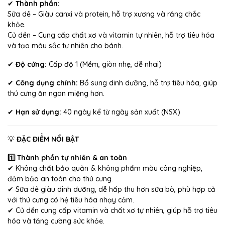
✔
Thành phần:
Sữa dê – Giàu canxi và protein, hỗ trợ xương và răng chắc
khỏe.
Củ dền – Cung cấp chất xơ và vitamin tự nhiên, hỗ trợ tiêu hóa
và tạo màu sắc tự nhiên cho bánh.
✔
Độ cứng:
Cấp độ 1 (Mềm, giòn nhẹ, dễ nhai)
✔
Công dụng chính:
Bổ sung dinh dưỡng, hỗ trợ tiêu hóa, giúp
thú cưng ăn ngon miệng hơn.
✔
Hạn sử dụng:
40 ngày kể từ ngày sản xuất (NSX)
💡
ĐẶC ĐIỂM NỔI BẬT
1️⃣ Thành phần tự nhiên & an toàn
✔ Không chất bảo quản & không phẩm màu công nghiệp,
đảm bảo an toàn cho thú cưng.
✔ Sữa dê giàu dinh dưỡng, dễ hấp thu hơn sữa bò, phù hợp cả
với thú cưng có hệ tiêu hóa nhạy cảm.
✔ Củ dền cung cấp vitamin và chất xơ tự nhiên, giúp hỗ trợ tiêu
hóa và tăng cường sức khỏe.