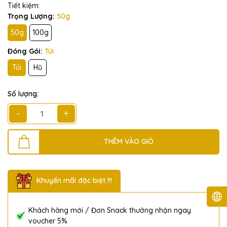
Tiết kiệm:
Trọng Lượng:
50g
50g
100g
Đóng Gói:
Túi
Túi
Hũ
Số lượng:
-
+
THÊM VÀO GIỎ
Khuyến mãi đặc biệt !!!
Khách hàng mới / Đơn Snack thưởng nhận ngay
voucher 5%