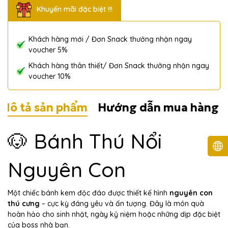
Khuyến mãi đặc biệt !!!
Khách hàng mới / Đơn Snack thưởng nhận ngay
voucher 5%
Khách hàng thân thiết/ Đơn Snack thưởng nhận ngay
voucher 10%
Mô tả sản phẩm
Hướng dẫn mua hàng
🐶 Bánh Thú Nổi
Nguyên Con
Một chiếc bánh kem độc đáo được thiết kế hình
nguyên con
thú cưng
– cực kỳ đáng yêu và ấn tượng. Đây là món quà
hoàn hảo cho sinh nhật, ngày kỷ niệm hoặc những dịp đặc biệt
của boss nhà bạn.