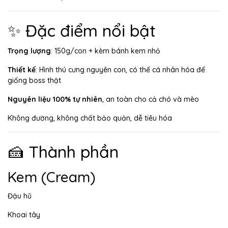
✨ Đặc điểm nổi bật
Trọng lượng
: 150g/con + kèm bánh kem nhỏ
Thiết kế
: Hình thú cưng nguyên con, có thể cá nhân hóa để
giống boss thật
Nguyên liệu 100% tự nhiên
, an toàn cho cả chó và mèo
Không đường, không chất bảo quản, dễ tiêu hóa
🍰 Thành phần
Kem (Cream)
Đậu hũ
Khoai tây