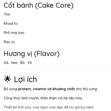
Cốt bánh (Cake Core)
Thịt
Khoai từ
Phô mai tươi
Rau củ
Hương vị (Flavor)
Gà · Heo · Bò · Vịt
🌟 Lợi ích
Bổ sung
protein, vitamin và khoáng chất
cho thú cưng
Công thức lành mạnh, thân thiện với hệ tiêu hóa
Thiết kế tinh xảo, vừa ngon vừa đẹp để lưu giữ kỷ niệm